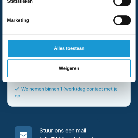
Statistieken
Marketing
Alles toestaan
Ik ga akkoord met het
privacybeleid
.
*
Weigeren
We nemen binnen 1 (werk)dag contact met je
op
Stuur ons een mail