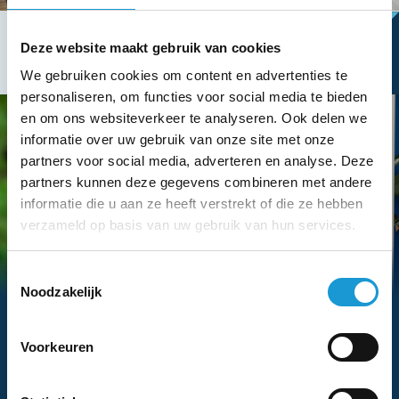
Deze website maakt gebruik van cookies
We gebruiken cookies om content en advertenties te
personaliseren, om functies voor social media te bieden
en om ons websiteverkeer te analyseren. Ook delen we
informatie over uw gebruik van onze site met onze
partners voor social media, adverteren en analyse. Deze
partners kunnen deze gegevens combineren met andere
informatie die u aan ze heeft verstrekt of die ze hebben
verzameld op basis van uw gebruik van hun services.
Toestemmingsselectie
Hebben we je interesse gewekt?
Noodzakelijk
Vraag dan nu eenvoudig een
adviesgesprek aan met een van onze
Voorkeuren
adviseurs