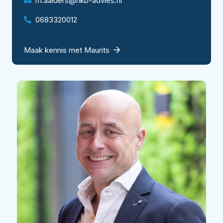
m.aalders@hkb-advies.nl
0683320012
Maak kennis met Maurits