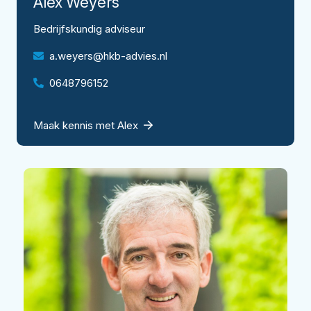
Alex
Weyers
Bedrijfskundig adviseur
a.weyers@hkb-advies.nl
0648796152
Maak kennis met Alex