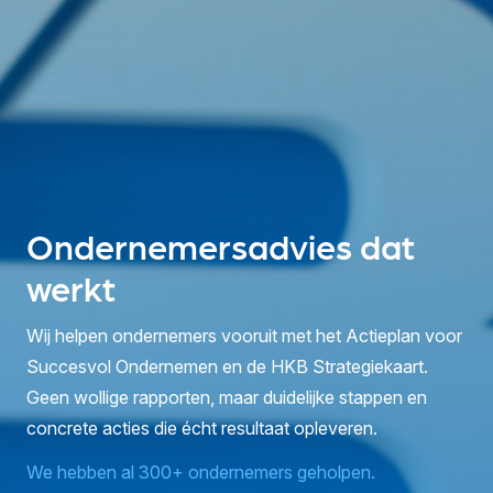
Ondernemersadvies dat
werkt
Wij helpen ondernemers vooruit met het Actieplan voor
Succesvol Ondernemen en de HKB Strategiekaart.
Geen wollige rapporten, maar duidelijke stappen en
concrete acties die écht resultaat opleveren.
We hebben al 300+ ondernemers geholpen.