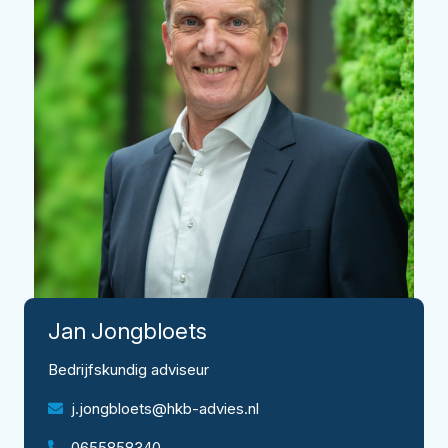
Jan
Jongbloets
Bedrijfskundig adviseur
j.jongbloets@hkb-advies.nl
0655858340