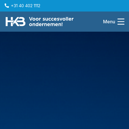
+31 40 402 1112
Menu