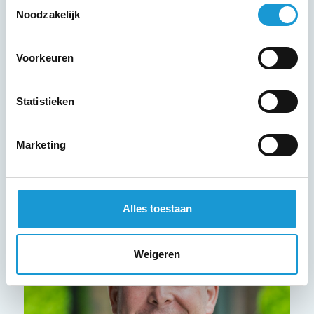
Toestemmingsselectie
Noodzakelijk
Rob
Kimpen
Bedrijfskundig adviseur
Voorkeuren
r.kimpen@hkb-advies.nl
Statistieken
0646527722
Marketing
Maak kennis met Rob
Alles toestaan
Weigeren