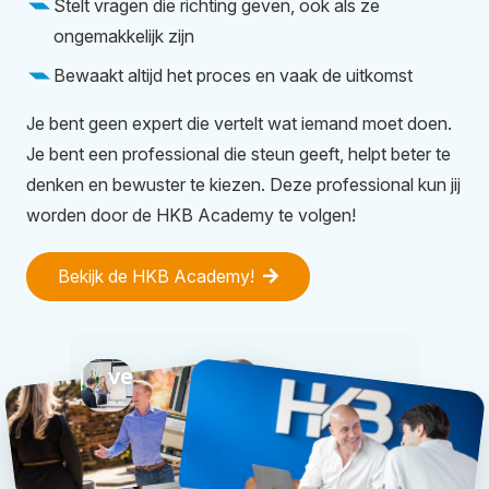
Stelt vragen die richting geven, ook als ze
ongemakkelijk zijn
Bewaakt altijd het proces en vaak de uitkomst
Gebruik
Je bent geen expert die vertelt wat iemand moet doen.
onze
Je bent een professional die steun geeft, helpt beter te
methodiek
denken en bewuster te kiezen. Deze professional kun jij
en
worden door de HKB Academy te volgen!
tools
om
Bekijk de HKB Academy!
je
slagkracht
te
vergroten