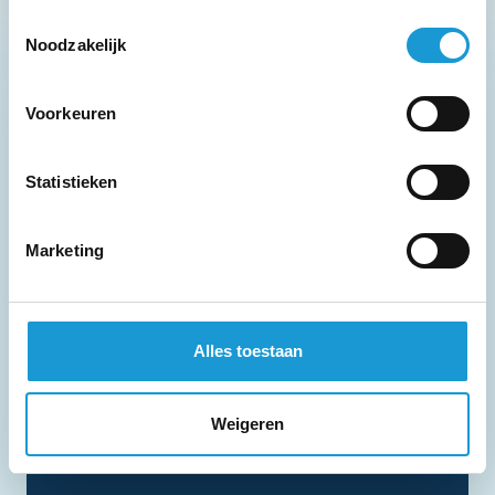
Toestemmingsselectie
Noodzakelijk
Voorkeuren
Statistieken
Marketing
Jeroen
Beelen
Bedrijfskundig adviseur
Alles toestaan
j.beelen@hkb-advies.nl
Weigeren
0612782412