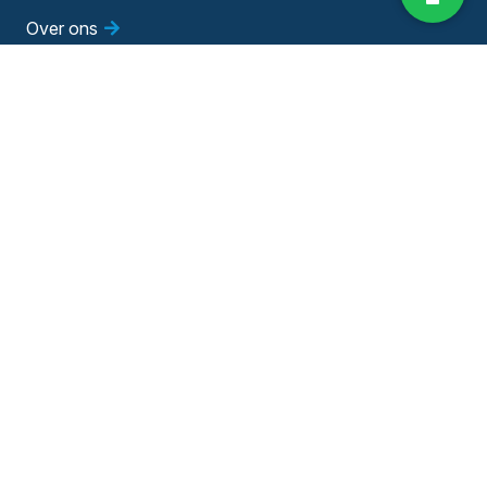
Over ons
Diensten
Vestigingen
Vacatures
Blog
Evenementen
Adviesgesprek
Bedrijfsadviseur worden