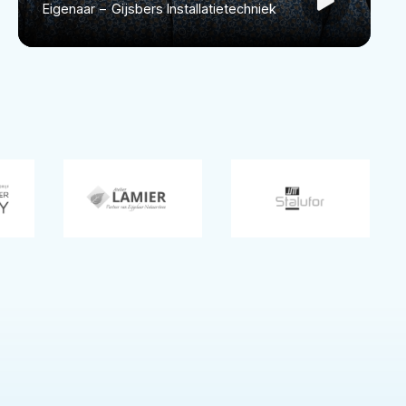
Eigenaar
–
Gijsbers Installatietechniek