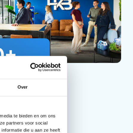
0
+
ers begeleid
i en succes
Over
 media te bieden en om ons
ze partners voor social
nformatie die u aan ze heeft