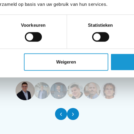
erzameld op basis van uw gebruik van hun services.
Voorkeuren
Statistieken
van de eerste klanten van HKB ben
r de professionaliteit, snelheid 
de adviseurs.
Weigeren
Ruud van Empel ,
Eigenaar - Van Empel Opleidingen en Training
‹
›