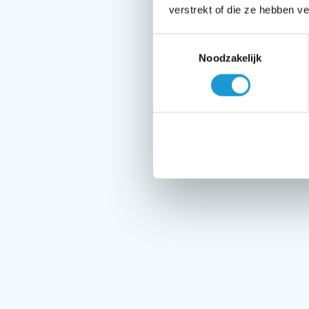
verstrekt of die ze hebben v
Toestemmingsselectie
Noodzakelijk
‘Als één 
spreken ove