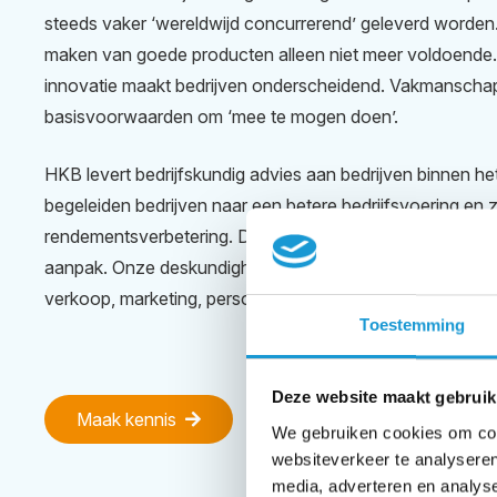
steeds vaker ‘wereldwijd concurrerend’ geleverd worden
maken van goede producten alleen niet meer voldoende.
innovatie maakt bedrijven onderscheidend. Vakmanschap e
basisvoorwaarden om ‘mee te mogen doen’.
HKB levert bedrijfskundig advies aan bedrijven binnen h
begeleiden bedrijven naar een betere bedrijfsvoering en
rendementsverbetering. Dit doen we met heldere analyse
aanpak. Onze deskundigheidsgebieden zijn groei, strategie
verkoop, marketing, personeel en persoonlijk leiderschap
Toestemming
Deze website maakt gebruik
Maak kennis
We gebruiken cookies om cont
websiteverkeer te analyseren
media, adverteren en analys