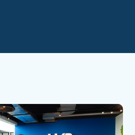
Simone
wanneer het moet!
Bedrijfskundig adviseur