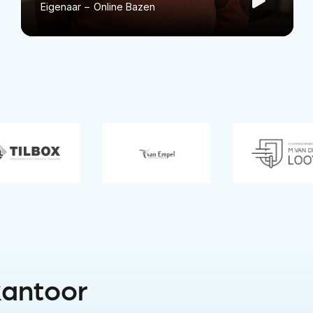
Eigenaar
–
Online Bazen
kantoor