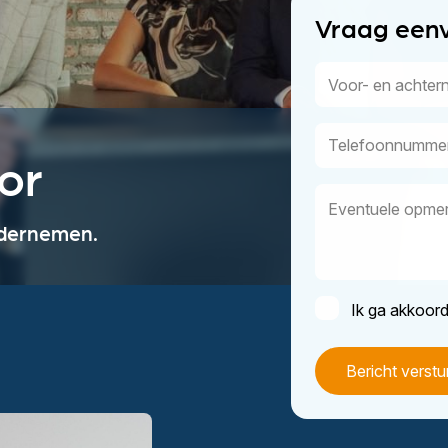
Vraag een
Voor-
en
achternaam
Telefoonnummer
or
Eventuele
opmerkingen
ndernemen.
Instemming
Ik ga akkoor
*