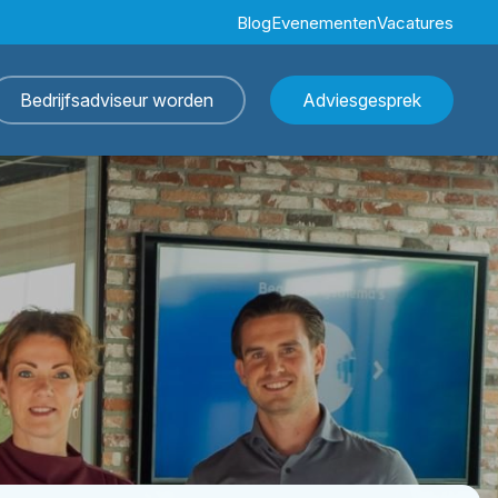
Blog
Evenementen
Vacatures
Bedrijfsadviseur worden
Adviesgesprek