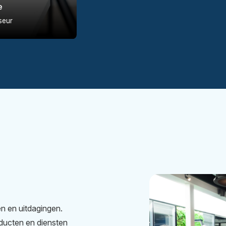
e
echt telt.
seur
n en uitdagingen.
oducten en diensten