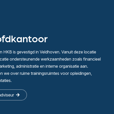
fdkantoor
 HKB is gevestigd in Veldhoven. Vanuit deze locatie
locatie ondersteunende werkzaamheden zoals financieel
rketing, administratie en interne organisatie aan.
 we over ruime trainingsruimtes voor opleidingen,
taties.
adviseur
t
Sparren wanneer het