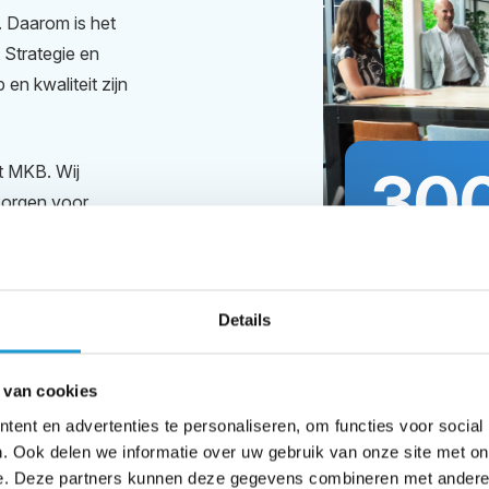
. Daarom is het
 Strategie en
n kwaliteit zijn
30
et MKB. Wij
 zorgen voor
s en een praktische
, financiering,
Ondernem
.
naar groe
Details
 van cookies
ent en advertenties te personaliseren, om functies voor social
. Ook delen we informatie over uw gebruik van onze site met on
e. Deze partners kunnen deze gegevens combineren met andere i