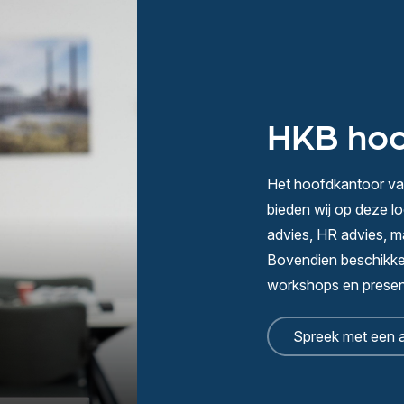
HKB hoo
Het hoofdkantoor van
bieden wij op deze 
advies, HR advies, ma
Bovendien beschikken
workshops en presen
Spreek met een 
Ik help bedrijven vooruit, door
ondernemers stil te laten staan bij wa