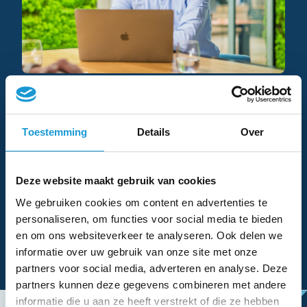
Ondernemen blijft een uitdaging. Ondernemen is niet
domweg “geld verdienen”. Als ondernemer krijg je
Toestemming
Details
Over
veel op je bord. Zo moet je als beginnend
ondernemer al nadenken over de verkoop van je
bedrijf.
Deze website maakt gebruik van cookies
We gebruiken cookies om content en advertenties te
Ik ben een eerlijke, betrokken en positieve
personaliseren, om functies voor social media te bieden
professional en jouw belangen zijn die van mij,
en om ons websiteverkeer te analyseren. Ook delen we
waarbij ik je mogelijkheden bied die passen bij jou als
informatie over uw gebruik van onze site met onze
ondernemer.
partners voor social media, adverteren en analyse. Deze
partners kunnen deze gegevens combineren met andere
informatie die u aan ze heeft verstrekt of die ze hebben