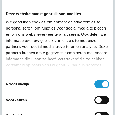
Ik vind het Actieplan voor Succesvol Ondernemer
een geweldig product. Je laat de ondernemer
Deze website maakt gebruik van cookies
nadenken over veel meer dan hij/zij voor mogelijk had
We gebruiken cookies om content en advertenties te
gehouden. Uiteindelijk komt alle informatie met elkaar
personaliseren, om functies voor social media te bieden
in verbinding te staan en wordt vanuit hier een plan
en om ons websiteverkeer te analyseren. Ook delen we
opgesteld voor het komende jaar.
informatie over uw gebruik van onze site met onze
partners voor social media, adverteren en analyse. Deze
partners kunnen deze gegevens combineren met andere
informatie die u aan ze heeft verstrekt of die ze hebben
verzameld op basis van uw gebruik van hun services.
Toestemmingsselectie
Noodzakelijk
Voorkeuren