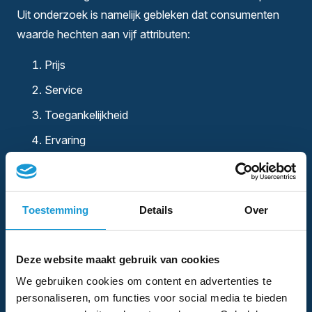
Uit onderzoek is namelijk gebleken dat consumenten
waarde hechten aan vijf attributen:
Prijs
Service
Toegankelijkheid
Ervaring
Product
Succesvolle merken zijn in het algemeen op één van
Toestemming
Details
Over
deze behoeften onverslaanbaar en op één behoefte
onderscheidend, waardoor zij bij de top behoren. Voor
wat betreft de andere drie behoeften zijn zij vaak
Deze website maakt gebruik van cookies
vergelijkbaar met andere formules in het speelveld.
We gebruiken cookies om content en advertenties te
personaliseren, om functies voor social media te bieden
Formules die op alle fronten het beste willen zijn,