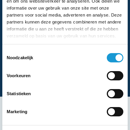
en om ons websiteverkeer te analyseren. Ook delen we
hebben minder kans op succes, door gebrek aan focus.
informatie over uw gebruik van onze site met onze
partners voor social media, adverteren en analyse. Deze
partners kunnen deze gegevens combineren met andere
informatie die u aan ze heeft verstrekt of die ze hebben
verzameld op basis van uw gebruik van hun services.
Toestemmingsselectie
Noodzakelijk
Voorkeuren
Statistieken
Marketing