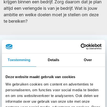
krijgen binnen een bedrijf. Zorg daarom dat je plan
altijd een verlengde is van je bedrijf. Wat is jouw
ambitie en welke doelen moet je stellen om deze
te bereiken?
Welke gevolgen moeten
jouw plannen hebben?
Toestemming
Details
Over
Hoe weet je dat jouw plan succesvol is?
Deze website maakt gebruik van cookies
Veel gevolgen van een plan zijn niet te
We gebruiken cookies om content en advertenties te
meten en worden vaak vaag en
personaliseren, om functies voor social media te bieden
vrijblijvend geformuleerd zoals ‘meer
en om ons websiteverkeer te analyseren. Ook delen we
klanten, een hogere omzet, lagere
informatie over uw gebruik van onze site met onze
kosten, meer online volgers of