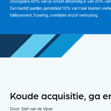
Doorgaans 80% van je omzet afkomstig is van 20% van 
Een bedrijf jaarlijks gemiddeld 10% van haar klanten verli
faillissement, fusering, overlijden en/of verhuizing.
Koude acquisitie, ga e
Door: Stef van de Vijver