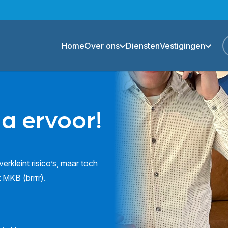
Home
Over ons
Diensten
Vestigingen
ga ervoor!
erkleint risico’s, maar toch
t MKB (brrrr).