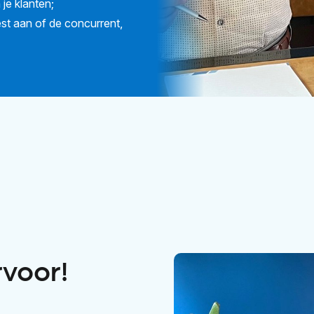
je klanten;
est aan of de concurrent,
rvoor!