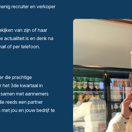
enig recruiter en verkoper
kijken van zijn of haar
e actualiteit is en denk na
ail of per telefoon.
er die prachtige
r het 3
de
kwartaal in
aag samen met aannemers
llie reeds een partner
 met jou en jouw bedrijf te