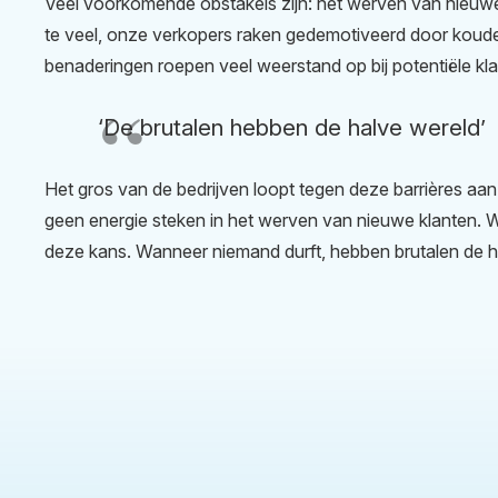
Veel voorkomende obstakels zijn: het werven van nieuwe
te veel, onze verkopers raken gedemotiveerd door koude
benaderingen roepen veel weerstand op bij potentiële kla
‘De brutalen hebben de halve wereld’
Het gros van de bedrijven loopt tegen deze barrières aan
geen energie steken in het werven van nieuwe klanten. 
deze kans. Wanneer niemand durft, hebben brutalen de h