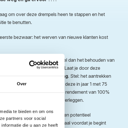
graag om over deze drempels heen te stappen en het
tie te benutten.
eerste bezwaar: het werven van nieuwe klanten kost
uwe klant kost je 6/7 keer zoveel dan het behouden van
s een algemeen bekend gegeven. Laat je door deze
 maar zie het als een
investering
. Stel: het aantrekken
Over
st je 100 euro, vervolgens komt deze in jaar 1 met 75
aar 2 met 125 euro. Dat is al een rendement van 100%
coin kan deze percentages niet overleggen.
 media te bieden en om ons
lecteren van de meest kansrijke en potentieel
ze partners voor social
jouw producten/diensten. Bepaal voordat je begint
nformatie die u aan ze heeft