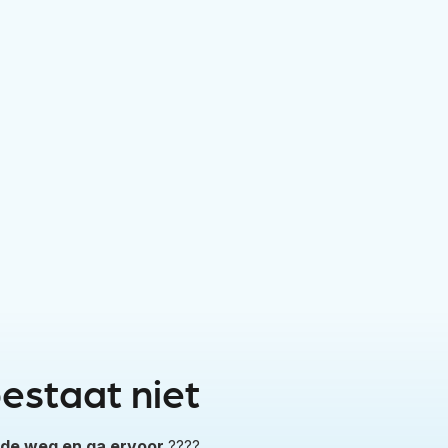
estaat niet
 de weg en ga ervoor
????