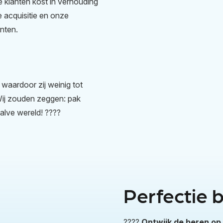
 klanten kost in verhouding
 acquisitie en onze
nten.
 waardoor zij weinig tot
Wij zouden zeggen: pak
alve wereld!
????
Perfectie b
????
Ontwijk de beren op