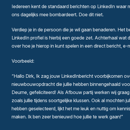
Iedereen kent de standaard berichten op LinkedIn waar m
ons dagelijks mee bombardeert. Doe dit niet.
Verdiep je in de persoon die je wil gaan benaderen. Het be
LinkedIn profiel is hierbij een goede zet. Achterhaal wat d
over hoe je hierop in kunt spelen in een direct bericht, e-m
Voorbeeld:
“Hallo Dirk, Ik zag jouw LinkedInbericht voorbijkomen ov
nieuwbouwopdracht die jullie hebben binnengehaald voo
Deurne, gefeliciteerd! Als Afbouw partij werken wij gr
zoals jullie tijdens soortgelijke klussen. Ook al mochten ju
hebben geselecteerd, lijkt het me leuk en nuttig om kennis
maken. Ik ben zeer benieuwd hoe jullie te werk gaan!”