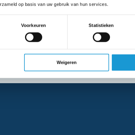
goed wie jouw ideale klant nu
erzameld op basis van uw gebruik van hun services.
branche, minimale afname, 
verdienmodel van belang zij
Voorkeuren
Statistieken
Van koud… naar warm! (of
De laatste twee bezwaren b
je verkopers om potentiële k
Weigeren