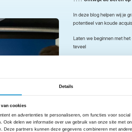
In deze blog helpen wij je 
potentieel van koude acquisi
Laten we beginnen met het 
teveel
Het aantrekken van een nie
een bestaande klant. Dit i
statistiek niet ontmoedigen,
Details
van die ene nieuwe klant ko
euro aan opdrachten en in j
binnen 2 jaar. Zelfs de Bit
 van cookies
ent en advertenties te personaliseren, om functies voor social
Ga gericht te werk in het se
. Ook delen we informatie over uw gebruik van onze site met on
winstgevende afnemers van 
e. Deze partners kunnen deze gegevens combineren met andere i