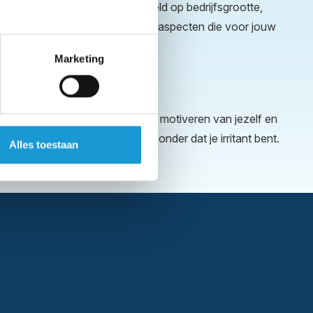
 is. Selecteer hierbij bijvoorbeeld op bedrijfsgrootte,
een gedeeld netwerk en andere aspecten die voor jouw
n.
Marketing
 op zijn minst lauw)
ehandelen we gezamenlijk. Het motiveren van jezelf en
lanten proactief te benaderen zonder dat je irritant bent.
Alles toestaan