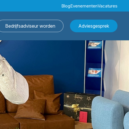
Blog
Evenementen
Vacatures
Bedrijfsadviseur worden
Adviesgesprek