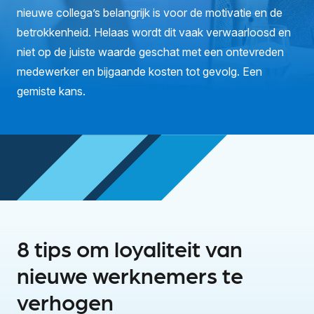
nieuwe collega’s belangrijk is voor de motivatie en de
betrokkenheid. Helaas wordt dit vaak verwaarloosd en
niet op de juiste waarde geschat met een ontevreden
medewerker en bijgaande kosten tot gevolg. Een
gemiste kans.
8 tips om loyaliteit van
nieuwe werknemers te
verhogen