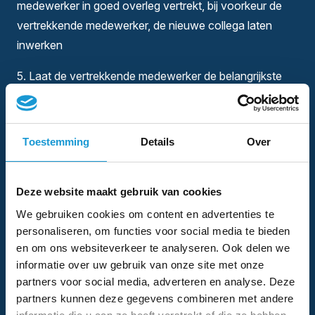
medewerker in goed overleg vertrekt, bij voorkeur de
vertrekkende medewerker, de nieuwe collega laten
inwerken
5. Laat de vertrekkende medewerker de belangrijkste
zaken op papier zetten;
-Beschrijving van de werkzaamheden en taken
Toestemming
Details
Over
-Handleidingen, telefoon-emailadressen,
wachtwoorden, inlogcodes etc.
Deze website maakt gebruik van cookies
6. Informeer vooraf de gehele organisatie zodat
We gebruiken cookies om content en advertenties te
iedereen weet wie de nieuwe collega is. Hij of zij voelt
personaliseren, om functies voor social media te bieden
zich dan veel eerder thuis in de nieuwe organisatie.
en om ons websiteverkeer te analyseren. Ook delen we
informatie over uw gebruik van onze site met onze
7. Zorgdragen dat er een compleet informatiepakket
partners voor social media, adverteren en analyse. Deze
over je bedrijf klaar ligt; bedrijfsinformatie,
partners kunnen deze gegevens combineren met andere