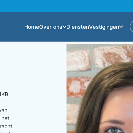
Home
Over ons
Diensten
Vestigingen
 HKB
 van
 het
racht