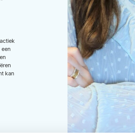
actiek
s een
 en
eëren
nt kan