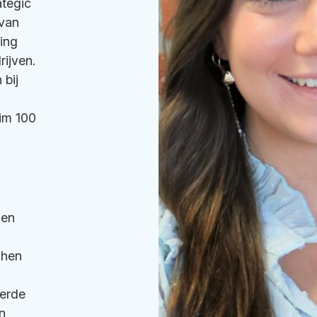
ategic
 van
ring
rijven.
 bij
uim 100
Een
 hen
eerde
n