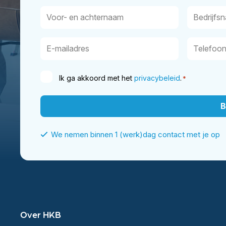
Ik ga akkoord met het
privacybeleid
.
*
We nemen binnen 1 (werk)dag contact met je op
Over HKB