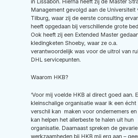
in Lissabon. Hierna heeft zij de Master Str
Management gevolgd aan de Universiteit
Tilburg, waar zij de eerste consulting erva
heeft opgedaan bij verschillende grote bed
Ook heeft zij een Extended Master gedaan
kledingketen Shoeby, waar ze o.a.
verantwoordelijk was voor de uitrol van r
DHL servicepunten.
Waarom HKB?
‘Voor mij voelde HKB al direct goed aan. 
kleinschalige organisatie waar ik een écht
verschil kan maken voor ondernemers en
kan helpen het allerbeste te halen uit hun
organisatie. Daarnaast spreken de gevari
werkzaamheden bij HKB mij erg aan – gee