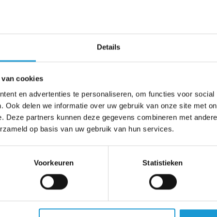
ps in
Details
 overal
ntjes
ben 22
 van cookies
ge
ent en advertenties te personaliseren, om functies voor social
nd
. Ook delen we informatie over uw gebruik van onze site met on
e. Deze partners kunnen deze gegevens combineren met andere i
erzameld op basis van uw gebruik van hun services.
Voorkeuren
Statistieken