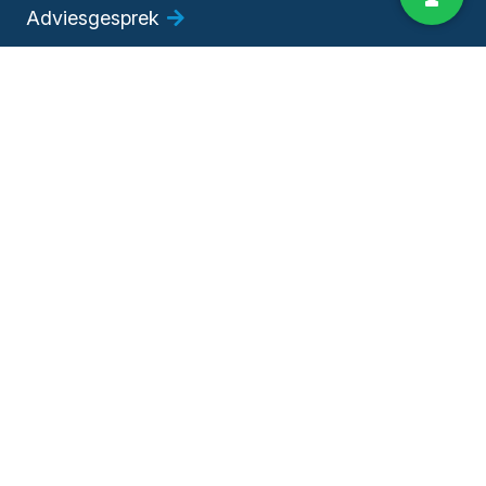
Adviesgesprek
Bedrijfsadviseur worden
Algemene voorwaarden
|
Privacy
©
Copyright 2026 – HKB | Voor succesvoller ondernemen! |