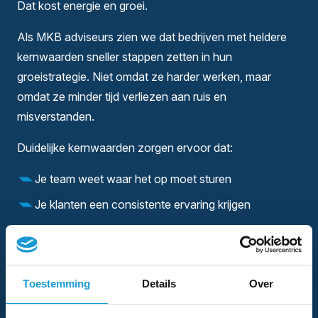
Dat kost energie en groei.
Als MKB adviseurs zien we dat bedrijven met heldere
kernwaarden sneller stappen zetten in hun
groeistrategie. Niet omdat ze harder werken, maar
omdat ze minder tijd verliezen aan ruis en
misverstanden.
Duidelijke kernwaarden zorgen ervoor dat:
Je team weet waar het op moet sturen
Je klanten een consistente ervaring krijgen
Je strategie daadwerkelijk wordt uitgevoerd
Of je nu werkt aan je bedrijfsstrategie of je commerciële
aanpak, zonder duidelijke basis wordt het altijd lastig om
Toestemming
Details
Over
door te pakken.