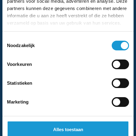
partners voor social media, adverteren en analyse. Deze
partners kunnen deze gegevens combineren met andere
E-
Telefoonnummer
informatie die u aan ze heeft verstrekt of die ze hebben
mailadres
verzameld op basis van uw gebruik van hun services.
Instemming
Ik ga akkoord met het
privacybeleid
.
*
*
Toestemmingsselectie
Noodzakelijk
We nemen binnen 1 (werk)dag contact met je
Voorkeuren
op
Statistieken
Stuur ons een mail
Marketing
info@hkb-advies.nl
Alles toestaan