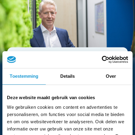
Hebben we je interesse
gewekt?
Toestemming
Details
Over
Vraag dan nu eenvoudig een adviesgesprek aan
met een van onze adviseurs
Deze website maakt gebruik van cookies
Voor-
Bedrijfsnaam
We gebruiken cookies om content en advertenties te
en
personaliseren, om functies voor social media te bieden
Eventuele
achternaam
en om ons websiteverkeer te analyseren. Ook delen we
opmerkingen
informatie over uw gebruik van onze site met onze