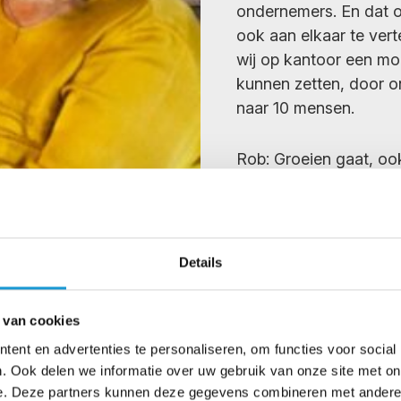
ondernemers. En dat o
ook aan elkaar te vert
wij op kantoor een m
kunnen zetten, door on
naar 10 mensen.
Rob: Groeien gaat, ook
genoeg. Maar het is w
bedrijf het afgelopen j
meer goede dingen bin
ik zelf niet eens in be
Details
hebben we onze franch
en nu deze bijna volle
 van cookies
de eerste franchisen
ent en advertenties te personaliseren, om functies voor social
2019 was voor ons ec
. Ook delen we informatie over uw gebruik van onze site met on
ontwikkeling.
e. Deze partners kunnen deze gegevens combineren met andere i