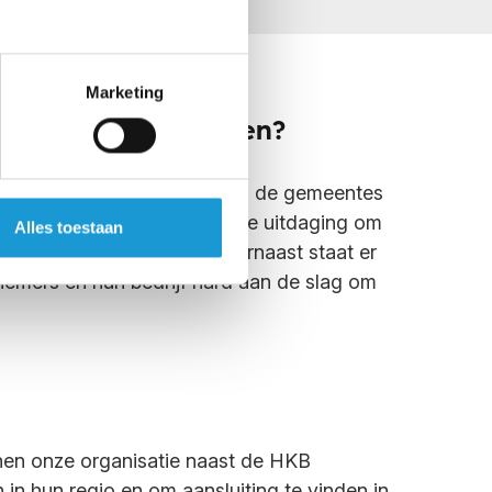
Marketing
taat HKB te wachten?
 Advies Franchise Concept in de gemeentes
adviseurs. Voor ons wordt de uitdaging om
Alles toestaan
ranchise advieskantoor Daarnaast staat er
emers en hun bedrijf hard aan de slag om
nnen onze organisatie naast de HKB
in hun regio en om aansluiting te vinden in