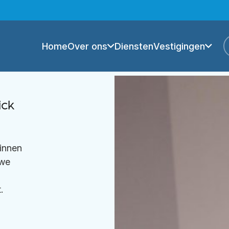
Home
Over ons
Diensten
Vestigingen
ick
innen
 we
.