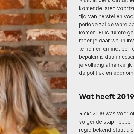
Rick: Ik denk dat dit e
komende jaren voortze
tijd van herstel en v
periode zal de ware a
komen. Er is ruimte g
moet je daar wel in in
te nemen en met een du
bepalen is daarin essen
je volledig afhankelij
de politiek en economi
Wat heeft 201
Rick: 2019 was voor o
volgende stap hebben 
regio bekend staat al