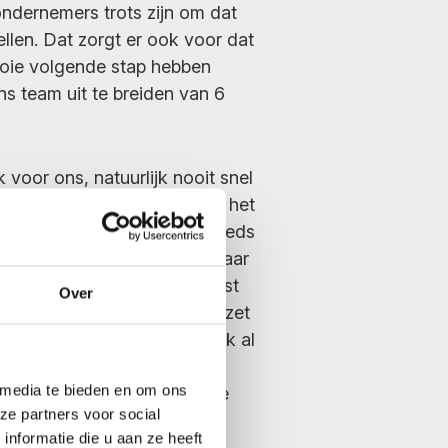
ndernemers trots zijn om dat
ellen. Dat zorgt er ook voor dat
ooie volgende stap hebben
s team uit te breiden van 6
 voor ons, natuurlijk nooit snel
el heel mooi om te zien hoe het
aar is gegroeid en dat er steeds
nen het bedrijf gebeuren waar
trokken hoef te zijn. Daarnaast
Over
iseorganisatie op poten gezet
dig staat, hebben we hier ook al
emer in mogen verwelkomen.
 media te bieden en om ons
ht de volgende stap in onze
ze partners voor social
nformatie die u aan ze heeft