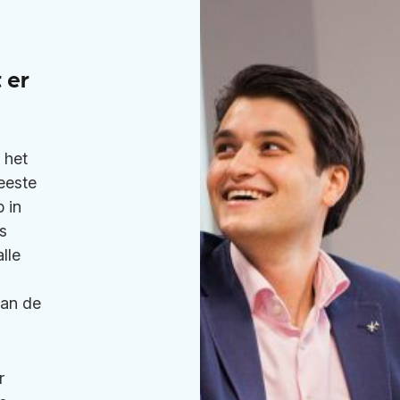
 er
 het
eeste
 in
s
lle
dan de
r