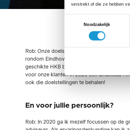
verstrekt of die ze hebben v
Toestemmingsselectie
Noodzakelijk
Rob: Onze doelstelling is om onze dienstve
rondom Eindhoven in de markt te zetten, w
geschikte HKB bedrijfsadviseurs in die reg
voor onze klanten in 2020 een ambitieus H
ook die doelstellingen te behalen!
En voor jullie persoonlijk?
Rob: In 2020 ga ik mezelf focussen op de gr
adviseurs. Als ervaringsdeskundige kan ik z