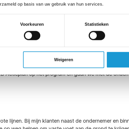
erzameld op basis van uw gebruik van hun services.
Voorkeuren
Statistieken
En nu 2020? Wat s
rlening over een grotere regio aan te bieden. Het HKB
aarbij deze worden geleid door ondernemende bedrijfs
Weigeren
io te binden en te begeleiden naar een succesvol HKB f
KB Actieplan op het program en gaan we met de ondern
ote lijnen. Bij mijn klanten naast de ondernemer en bi
e op weg helpen om vaste voet aan de grond te krijgen 