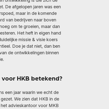
en ontwikkeling is die zich de
t. De afgelopen jaren was een
oorspoed, maar in de komende
ard van bedrijven naar boven
enoeg om te groeien, maar dan
vesteren. Het heft in eigen hand
idelijke missie & visie koers
tieel. Doe je dat niet, dan ben
k van de ontwikkelingen binnen
e.
9 voor HKB
betekend
?
ns een jaar waarin we echt de
gezet. We zien dat HKB in de
s het advieskantoor voor MKB