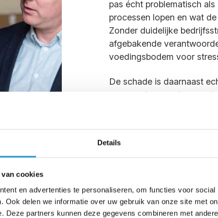
pas écht problematisch als
processen lopen en wat de pr
Zonder duidelijke bedrijfss
afgebakende verantwoordeli
voedingsbodem voor stres
De schade is daarnaast ech
onsamenhangende organisati
gezondheid van je medewer
team, de prestaties van je 
en jouw eigen energie als
Details
De impact van stressverzui
álle sectoren, maar vooral
organisaties hebben vaak r
 van cookies
vangen. Voor een mkb-onde
ent en advertenties te personaliseren, om functies voor social
een acuut probleem.
. Ook delen we informatie over uw gebruik van onze site met on
e. Deze partners kunnen deze gegevens combineren met andere i