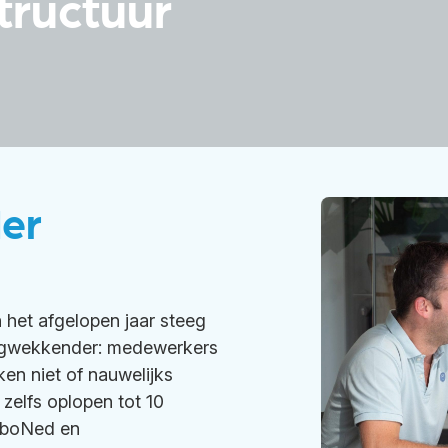
tructuur
der
In het afgelopen jaar steeg
orgwekkender: medewerkers
ken niet of nauwelijks
 zelfs oplopen tot 10
ArboNed en