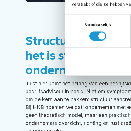
verstrekt of die ze hebben v
Toestemmingsselectie
Noodzakelijk
Structuur is geen H
het is strategisch
ondernemen
Juist hier komt het belang van een bedrijfsk
bedrijfsadviseur in beeld. Niet om symptoom
om de kern aan te pakken: structuur aanbreng
Bij HKB noemen we dat: ondernemen met een 
geen theoretisch model, maar een praktisc
ondernemers overzicht, richting en rust cre
kernvragen als: