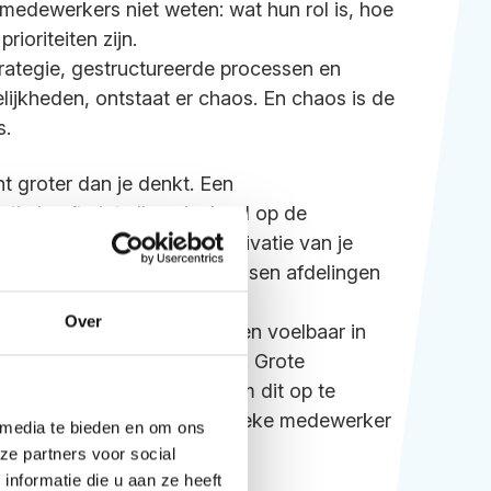
 medewerkers niet weten: wat hun rol is, hoe
ioriteiten zijn.
trategie, gestructureerde processen en
jkheden, ontstaat er chaos. En chaos is de
s.
t groter dan je denkt. Een
e heeft niet alleen invloed op de
kers, maar ook op: de motivatie van je
bedrijf, de samenwerking tussen afdelingen
 ondernemer
Over
m is volgens de arbodiensten voelbaar in
 het mkb wordt hard geraakt. Grote
eserves of HR-capaciteit om dit op te
rnemer is een langdurig zieke medewerker
 media te bieden en om ons
ze partners voor social
nformatie die u aan ze heeft