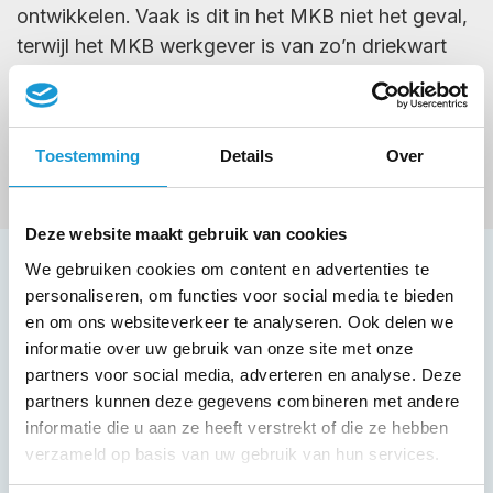
ontwikkelen. Vaak is dit in het MKB niet het geval,
terwijl het MKB werkgever is van zo’n driekwart
van de werkende Nederlanders. Het kabinet wil de
leercultuur in het MKB daarom stimuleren. Om dit
te realiseren is de SLIM-regeling in het leven
Toestemming
Details
Over
geroepen.
Deze website maakt gebruik van cookies
We gebruiken cookies om content en advertenties te
Wil je meer weten over de SLIM-
personaliseren, om functies voor social media te bieden
en om ons websiteverkeer te analyseren. Ook delen we
regeling?
informatie over uw gebruik van onze site met onze
Vul dan het contactformulier in en wij nemen
partners voor social media, adverteren en analyse. Deze
contact met je op.
partners kunnen deze gegevens combineren met andere
informatie die u aan ze heeft verstrekt of die ze hebben
verzameld op basis van uw gebruik van hun services.