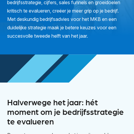
bedrijfsstrategie, cijfers, sales funnels en groeidoelen
kritisch te evalueren, creëer je meer grip op je bedrijf.
Met deskundig bedrijfsadvies voor het MKB en een
duidelijke strategie maak je betere keuzes voor een
succesvolle tweede helft van het jaar.
Halverwege het jaar: hét
moment om je bedrijfsstrategie
te evalueren