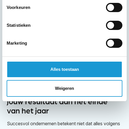
Voorkeuren
Statistieken
Marketing
Alles toestaan
Weigeren
De keuzes van vandaag bepalen
jouw resultaat aan het einde
van het jaar
Succesvol ondernemen betekent niet dat alles volgens