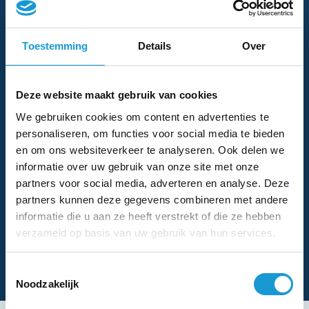
te maken voordat ze worden gemist. Kleine
aanpassingen kunnen namelijk een groot verschil
Toestemming
Details
Over
maken in de tweede helft van het jaar.
Deze website maakt gebruik van cookies
We gebruiken cookies om content en advertenties te
personaliseren, om functies voor social media te bieden
en om ons websiteverkeer te analyseren. Ook delen we
informatie over uw gebruik van onze site met onze
partners voor social media, adverteren en analyse. Deze
partners kunnen deze gegevens combineren met andere
informatie die u aan ze heeft verstrekt of die ze hebben
verzameld op basis van uw gebruik van hun services.
Toestemmingsselectie
Noodzakelijk