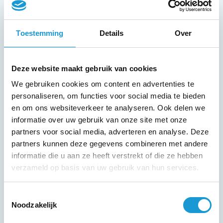
Voornaam
Toestemming
Details
Over
Achternaam
Deze website maakt gebruik van cookies
We gebruiken cookies om content en advertenties te
personaliseren, om functies voor social media te bieden
en om ons websiteverkeer te analyseren. Ook delen we
informatie over uw gebruik van onze site met onze
partners voor social media, adverteren en analyse. Deze
partners kunnen deze gegevens combineren met andere
informatie die u aan ze heeft verstrekt of die ze hebben
verzameld op basis van uw gebruik van hun services.
Toestemmingsselectie
Noodzakelijk
Ik ga akkoord met het
privacy
.en cookie
statement*