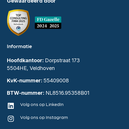
Gewaardeerd door
Informatie
Hoofdkantoor:
Dorpstraat 173
5504HE, Veldhoven
KvK-nummer:
55409008
BTW-nummer:
NL8516.95358B01
Volg ons op LinkedIn
Volg ons op Instagram