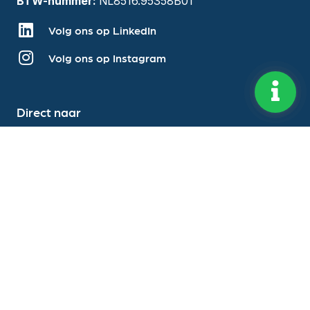
BTW-nummer:
NL8516.95358B01
Volg ons op LinkedIn
Volg ons op Instagram
Direct naar
Over ons
Diensten
Vestigingen
Vacatures
Blog
Evenementen
Adviesgesprek