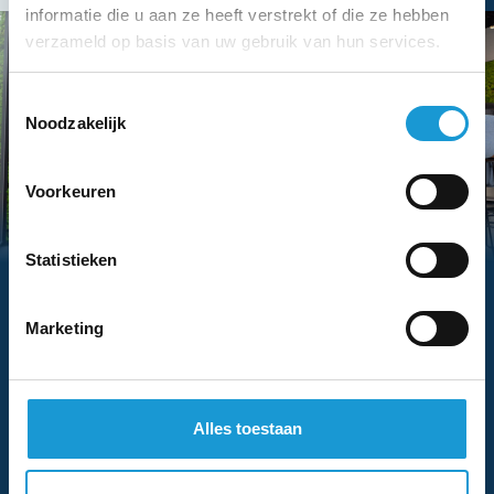
informatie die u aan ze heeft verstrekt of die ze hebben
verzameld op basis van uw gebruik van hun services.
Toestemmingsselectie
Noodzakelijk
Voorkeuren
Hebben we je interesse
Statistieken
gewekt?
Vraag dan nu eenvoudig een adviesgesprek aan
Marketing
met een van onze adviseurs
Voor-
Bedrijfsnaam
Alles toestaan
en
Eventuele
achternaam
opmerkingen