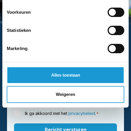
Voorkeuren
Hebben we je interesse gewekt?
Vraag dan nu eenvoudig een
Statistieken
adviesgesprek aan met een van onze
adviseurs
Marketing
Alles toestaan
Weigeren
Ik ga akkoord met het
privacybeleid
.
*