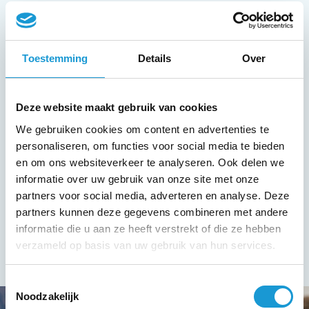
ondernemen. Doelen stellen zonder plan
blijven vaak maar wensen.
Toestemming
Details
Over
‘Als je blijft doen wat je doet, blijf je
krijgen wat je krijgt.’
Deze website maakt gebruik van cookies
– Rob Kimpen
We gebruiken cookies om content en advertenties te
personaliseren, om functies voor social media te bieden
en om ons websiteverkeer te analyseren. Ook delen we
Vorige stap:
Wat is jouw plan voor
informatie over uw gebruik van onze site met onze
2020?
partners voor social media, adverteren en analyse. Deze
partners kunnen deze gegevens combineren met andere
Volgende stap:
Welke gevolgen
informatie die u aan ze heeft verstrekt of die ze hebben
moeten jouw plannen hebben?
verzameld op basis van uw gebruik van hun services.
Toestemmingsselectie
Noodzakelijk