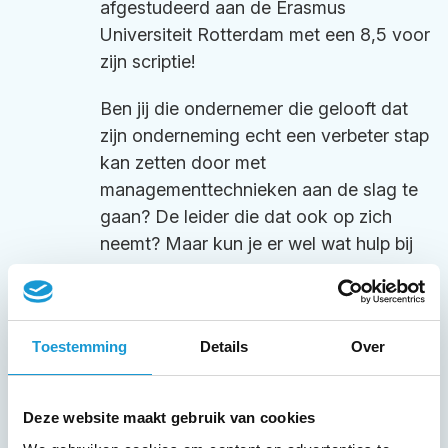
afgestudeerd aan de Erasmus
Universiteit Rotterdam met een 8,5 voor
zijn scriptie!
Ben jij die ondernemer die gelooft dat
zijn onderneming echt een verbeter stap
kan zetten door met
managementtechnieken aan de slag te
gaan? De leider die dat ook op zich
neemt? Maar kun je er wel wat hulp bij
gebruiken? De adviseurs van HKB zijn in
staat om complexe
managementtechnieken eenvoudig uit
Toestemming
Details
Over
te leggen, en jou en je medewerkers
mee te nemen in het traject. Wij helpen
en adviseren jou om jouw bedrijf
Deze website maakt gebruik van cookies
succesvoller te maken.