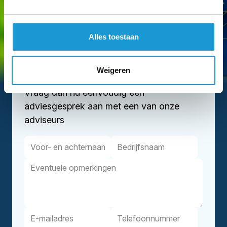
Alles toestaan
Weigeren
Hebben we je interesse gewekt?
Vraag dan nu eenvoudig een
adviesgesprek aan met een van onze
adviseurs