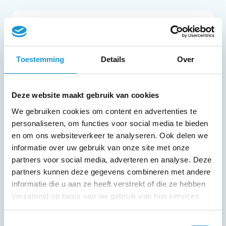
Uden | De andere kant van
ondernemerschap | VNO-NCW &
HKB
Toestemming
Details
Over
5/11/2026
Chain Logistics, Jagersveld 6a in Uden
Deze website maakt gebruik van cookies
We gebruiken cookies om content en advertenties te
15:00 - 17:30
personaliseren, om functies voor social media te bieden
en om ons websiteverkeer te analyseren. Ook delen we
Meer informatie
informatie over uw gebruik van onze site met onze
partners voor social media, adverteren en analyse. Deze
partners kunnen deze gegevens combineren met andere
informatie die u aan ze heeft verstrekt of die ze hebben
verzameld op basis van uw gebruik van hun services.
Hoogeloon | De andere kant van
ondernemerschap | VNO-NCW &
Toestemmingsselectie