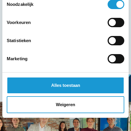
HKB
Noodzakelijk
1/12/2026
Voorkeuren
Gooskens Hout, Hoofdstraat 2 in Hoogeloon
15:00 - 17:30
Statistieken
Meer informatie
Marketing
Alles toestaan
Weigeren