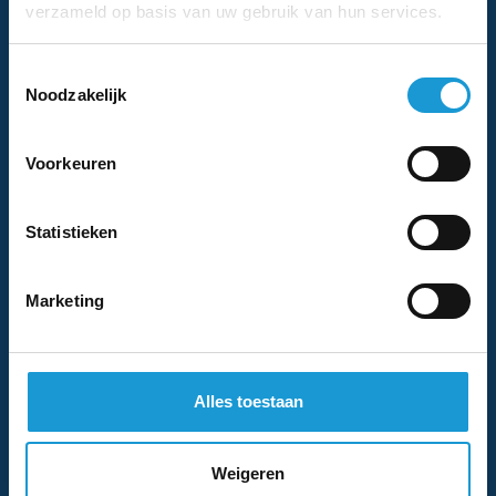
Eventuele
verzameld op basis van uw gebruik van hun services.
achternaam
opmerkingen
Toestemmingsselectie
Noodzakelijk
E-
Telefoonnummer
mailadres
Voorkeuren
Instemming
Ik ga akkoord met het
privacybeleid
.
*
*
Statistieken
We nemen binnen 1 (werk)dag contact met je
Marketing
op
Alles toestaan
Stuur ons een mail
Weigeren
info@hkb-advies.nl