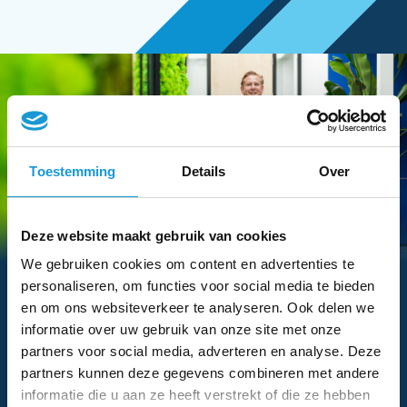
Toestemming
Details
Over
Deze website maakt gebruik van cookies
Hebben we je interesse
We gebruiken cookies om content en advertenties te
gewekt?
personaliseren, om functies voor social media te bieden
en om ons websiteverkeer te analyseren. Ook delen we
Vraag dan nu eenvoudig een adviesgesprek aan
informatie over uw gebruik van onze site met onze
met een van onze adviseurs
partners voor social media, adverteren en analyse. Deze
partners kunnen deze gegevens combineren met andere
Voor-
Bedrijfsnaam
informatie die u aan ze heeft verstrekt of die ze hebben
en