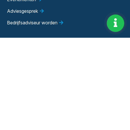
Adviesgesprek
Bedrijfsadviseur worden
Algemene voorwaarden
|
Privacy
©
Copyright 2026 – HKB | Voor succesvoller ondernemen! |
Website door Yooker 💙