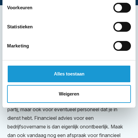
Voorkeuren
Een financieel adviseur voor je
Statistieken
bedrijfsovername inschakelen
Marketing
HKB is gespecialiseerd in alle vormen van
bedrijfsadvies. Zo helpen wij ondernemers om hun
bedrijven succesvol te maken, maar ook om het plezier
Alles toestaan
in het ondernemen weer terug te krijgen. Een van de
onderdelen die hierbij vaak voorkomt is het laten
overnemen van een onderneming. Dit is iets wat je zo
Weigeren
goed mogelijk wil regelen, voor jezelf, voor de andere
partij, maar ook voor eventueel personeel dat je in
dienst hebt. Financieel advies voor een
bedrijfsovername is dan eigenlijk onontbeerlijk. Maak
dan ook vandaag nog een afspraak voor financieel