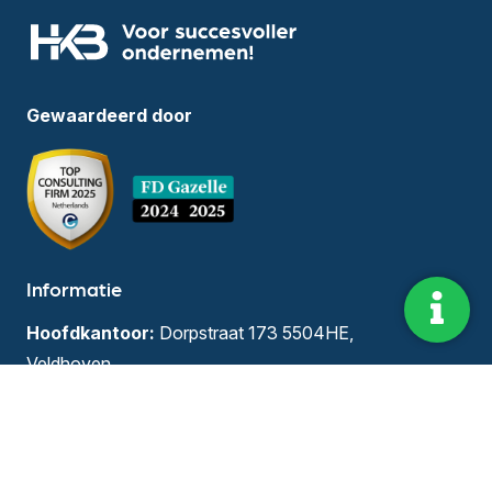
Gewaardeerd door
Informatie
Hoofdkantoor:
Dorpstraat 173 5504HE,
Veldhoven
KvK-nummer:
55409008
BTW-nummer:
NL8516.95358B01