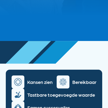
Kansen zien
Bereikbaar
Tastbare toegevoegde waarde
Samen succesvoller