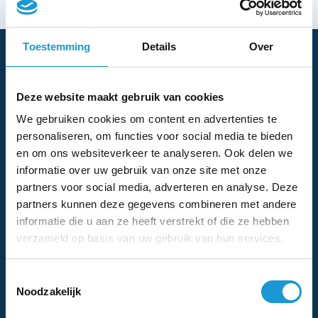
Toestemming
Details
Over
Financieel advies bij een
bedrijfsovername
Deze website maakt gebruik van cookies
We gebruiken cookies om content en advertenties te
Een bedrijf overnemen is niet iets wat zomaar gedaan
personaliseren, om functies voor social media te bieden
kan worden. Er moet duidelijk op papier staan wat een
en om ons websiteverkeer te analyseren. Ook delen we
bedrijf waard is, welke onderdelen bij dit bedrijf horen en
informatie over uw gebruik van onze site met onze
welke verantwoordelijkheden moeten worden
partners voor social media, adverteren en analyse. Deze
overgenomen. We hebben bij HKB al bij een groot
partners kunnen deze gegevens combineren met andere
informatie die u aan ze heeft verstrekt of die ze hebben
aantal bedrijfsovernames geholpen en weten dan ook
verzameld op basis van uw gebruik van hun services.
precies waar allemaal op moet worden gelet. Als jij
besluit dat bij HKB een financieel adviseur voor je
Toestemmingsselectie
bedrijfsovername inschakelen de juiste stap is, dan
Noodzakelijk
horen we graag van je.