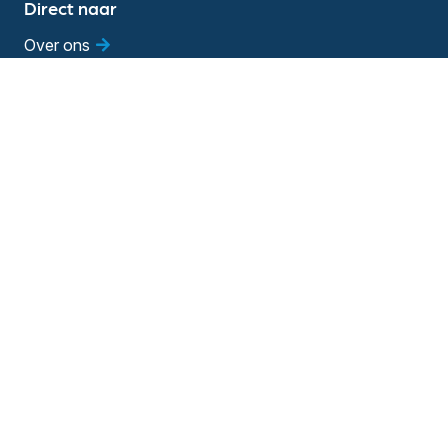
Direct naar
Over ons
Diensten
Vestigingen
Vacatures
Blog
Evenementen
Adviesgesprek
Bedrijfsadviseur worden