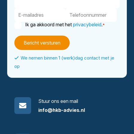
E-
Telefoonnummer
mailadres
Ik ga akkoord met het
privacybeleid
.
*
Instemming
*
We nemen binnen 1 (werk)dag contact met je
op
Stuur ons een mail
info@hkb-advies.nl