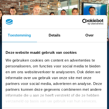
Toestemming
Details
Over
Hebben we je interesse gewekt?
Deze website maakt gebruik van cookies
Vraag dan nu eenvoudig een
We gebruiken cookies om content en advertenties te
adviesgesprek aan met een van onze
personaliseren, om functies voor social media te bieden
adviseurs
en om ons websiteverkeer te analyseren. Ook delen we
informatie over uw gebruik van onze site met onze
partners voor social media, adverteren en analyse. Deze
partners kunnen deze gegevens combineren met andere
informatie die u aan ze heeft verstrekt of die ze hebben
verzameld op basis van uw gebruik van hun services.