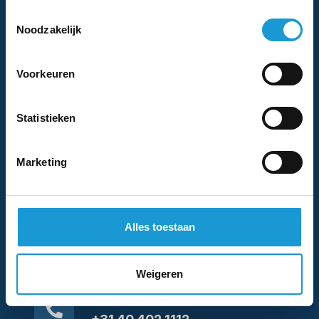
Toestemmingsselectie
Noodzakelijk
Ik ga akkoord met het
privacybeleid
.
*
Voorkeuren
We nemen binnen 1 (werk)dag contact met je
Statistieken
op
Marketing
Stuur ons een mail
Alles toestaan
info@hkb-advies.nl
Weigeren
Bel ons direct