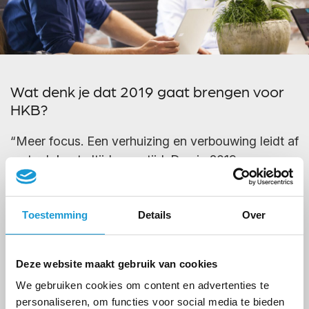
Wat denk je dat 2019 gaat brengen voor
HKB?
“Meer focus. Een verhuizing en verbouwing leidt af
en toch kost altijd meer tijd. Dus in 2019 meer
focussen op groei. Ik kan zelf ook meer tijd vrij
maken om aan het bedrijf te werken: de
verandering van het kantoor, uitbreiding van het
Toestemming
Details
Over
HKB team en verbetering van onze systemen.
Deze website maakt gebruik van cookies
Dat gaat ertoe leiden dat we een nog mooier
product kunnen aanbieden aan opdrachtgevers en
We gebruiken cookies om content en advertenties te
personaliseren, om functies voor social media te bieden
klanten en het aantal vestigingen van HKB zal