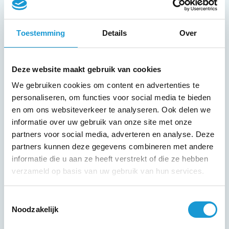
Redenen om te komen
Toestemming
Details
Over
Gratis toegankelijk voor ondernemers
Deze website maakt gebruik van cookies
Inhoudelijke kennis door de specialisten van
We gebruiken cookies om content en advertenties te
HKB en ondernemer uit de sector
personaliseren, om functies voor social media te bieden
Sparren met collega-ondernemers
en om ons websiteverkeer te analyseren. Ook delen we
informatie over uw gebruik van onze site met onze
partners voor social media, adverteren en analyse. Deze
partners kunnen deze gegevens combineren met andere
Programma
informatie die u aan ze heeft verstrekt of die ze hebben
verzameld op basis van uw gebruik van hun services.
13.30: Ontvangst in presentatieruimte Van der
Valk Princeville
Toestemmingsselectie
14.00: Welkom en toelichting programma door
Noodzakelijk
Frans Timmers, adviseur bij HKB Voor