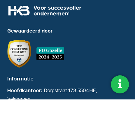
Gewaardeerd door
Informatie
Hoofdkantoor:
Dorpstraat 173 5504HE,
Veldhoven
KvK-nummer:
55409008
BTW-nummer:
NL8516.95358B01