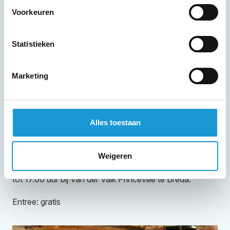
succesvoller ondernemen!
Voorkeuren
14.10: Inleiding door de heer Vromans, directeur
R&D Limgroup
Statistieken
14.45: Start workshops onder begeleiding HKB. U
gaat met elkaar in gesprek over thema’s op gebied
Marketing
van strategie, groei, organisatie, financiering.
15.30: Samenvatten en delen inzichten
Alles toestaan
15.45-17:00 uur: Afsluiting en borrel
Praktische informatie
Weigeren
Dit event vindt plaats op 28 maart 2024 van 13.30 uur
tot 17.00 uur bij Van der Valk Princeville te Breda.
Entree: gratis