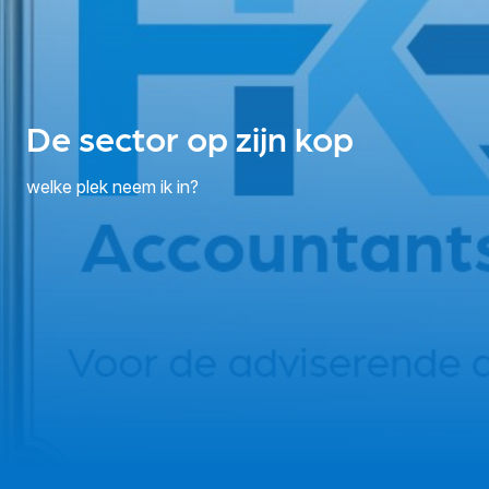
De sector op zijn kop
welke plek neem ik in?