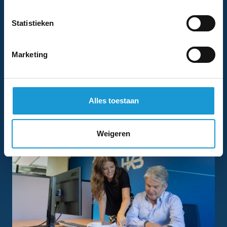
doorzet, krijg je meer ervaring en inzicht. En met die
ervaring en inzichten groei je als ondernemer. In wezen
Statistieken
vormen de uitdagingen je tot een sterker, slimmere en
meer veerkrachtige ondernemer. Ze helpen je scherp te
Marketing
blijven, je strategie aan te passen en je te verbeteren.
Ze helpen je vooruit te komen, zelfs als het lijkt alsof je
een stap terugzet.
Alles toestaan
Weigeren