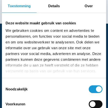
je gelooft in wat je doet en niet opgeeft als het even
Toestemming
Details
Over
moeilijk wordt. Het betekent dat je blijft doorgaan, zelfs
als de uitkomst niet zeker is.
Deze website maakt gebruik van cookies
We gebruiken cookies om content en advertenties te
Waarom tegenslagen kansen
personaliseren, om functies voor social media te bieden
zijn
en om ons websiteverkeer te analyseren. Ook delen we
informatie over uw gebruik van onze site met onze
De grote vraag is: hoe kun je jezelf blijven motiveren
partners voor social media, adverteren en analyse. Deze
wanneer alles tegenzit? Het antwoord ligt in de manier
partners kunnen deze gegevens combineren met andere
informatie die u aan ze heeft verstrekt of die ze hebben
waarop je naar tegenslagen kijkt. In plaats van ze te
verzameld op basis van uw gebruik van hun services.
zien als nederlagen, kun je ze beschouwen als
leermomenten, als kansen om te groeien. Want, zoals
Toestemmingsselectie
het oude gezegde luidt: Wat je niet breekt, maakt je
Noodzakelijk
sterker.
Elke keer dat je faalt, leer je iets nieuws. Elke keer dat je
Voorkeuren