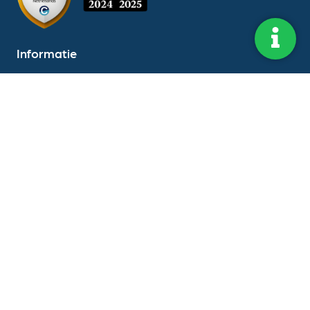
Informatie
Hoofdkantoor:
Dorpstraat 173 5504HE,
Veldhoven
KvK-nummer:
55409008
BTW-nummer:
NL8516.95358B01
Volg ons op LinkedIn
Volg ons op Instagram
Direct naar
Over ons