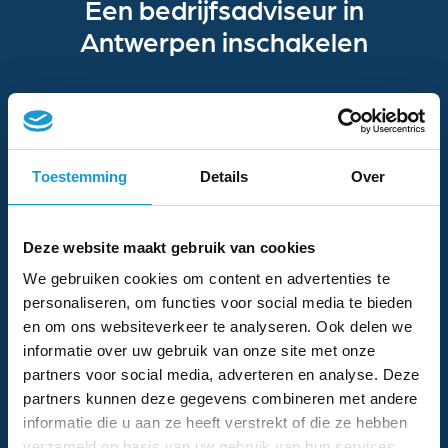
Een bedrijfsadviseur in
Antwerpen inschakelen
HKB is de sparringpartner voor het MKB. Wij leveren
bedrijfsadvies in Antwerpen aan ondernemers die hun
werk met meer rust, plezier en succes willen kunnen
Toestemming
Details
Over
doen. We staan als bedrijfsadviseurs voor Antwerpen
naast de ondernemers en helpen bij het uitvoeren van
verbeteringen en het realiseren van nieuwe plannen. Je
Deze website maakt gebruik van cookies
mag bij ons rekenen op een heldere analyse, die
We gebruiken cookies om content en advertenties te
opgevolgd wordt door een duidelijk plan van aanpak.
personaliseren, om functies voor social media te bieden
Ons bedrijfsadvies voor Antwerpen is altijd praktisch,
en om ons websiteverkeer te analyseren. Ook delen we
informatie over uw gebruik van onze site met onze
waarbij er haalbare doelen worden gesteld. We hebben
partners voor social media, adverteren en analyse. Deze
hiervoor ons Actieplan voor Succesvol Ondernemen
partners kunnen deze gegevens combineren met andere
ontwikkeld, alsmede een Strategiekaart. Deze zetten
informatie die u aan ze heeft verstrekt of die ze hebben
wij in om voor elke ondernemer een plan op maat op te
verzameld op basis van uw gebruik van hun services.