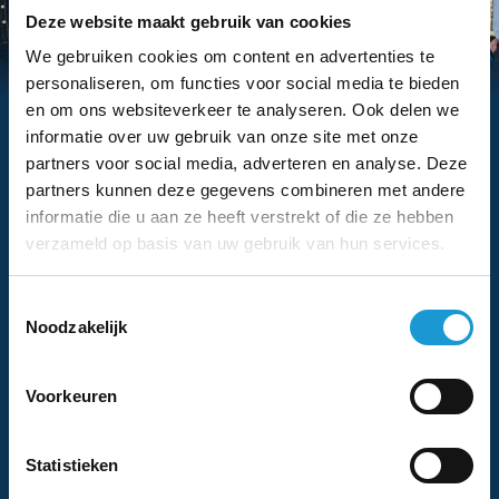
Deze website maakt gebruik van cookies
We gebruiken cookies om content en advertenties te
Hebben we je interesse
personaliseren, om functies voor social media te bieden
gewekt?
en om ons websiteverkeer te analyseren. Ook delen we
informatie over uw gebruik van onze site met onze
Vraag dan nu eenvoudig een adviesgesprek aan
partners voor social media, adverteren en analyse. Deze
met een van onze adviseurs
partners kunnen deze gegevens combineren met andere
informatie die u aan ze heeft verstrekt of die ze hebben
Voor-
Bedrijfsnaam
verzameld op basis van uw gebruik van hun services.
en
Eventuele
achternaam
Toestemmingsselectie
opmerkingen
Noodzakelijk
E-
Telefoonnummer
Voorkeuren
mailadres
Instemming
Ik ga akkoord met het
privacybeleid
.
*
Statistieken
*