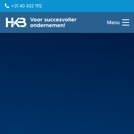
+31 40 402 1112
Menu