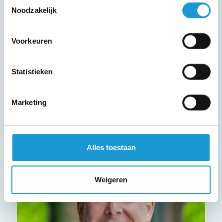
Toestemmingsselectie
Noodzakelijk
Rob
Kimpen
Bedrijfskundig adviseur
Voorkeuren
r.kimpen@hkb-advies.nl
Statistieken
0646527722
Marketing
Maak kennis met Rob
Alles toestaan
Weigeren