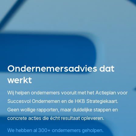
Ondernemersadvies dat
werkt
Wij helpen ondernemers vooruit met het Actieplan voor
Succesvol Ondernemen en de HKB Strategiekaart.
Geen wollige rapporten, maar duidelijke stappen en
concrete acties die écht resultaat opleveren.
We hebben al 300+ ondernemers geholpen.