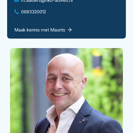
m.aalders@hkb-advies.nl
0683320012
Maak kennis met Maurits