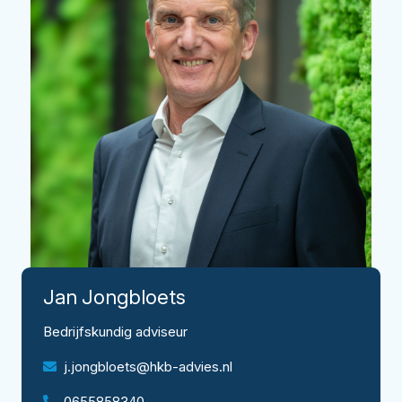
Jan
Jongbloets
Bedrijfskundig adviseur
j.jongbloets@hkb-advies.nl
0655858340