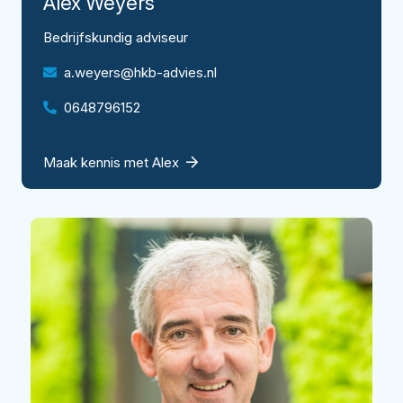
Alex
Weyers
Bedrijfskundig adviseur
a.weyers@hkb-advies.nl
0648796152
Maak kennis met Alex