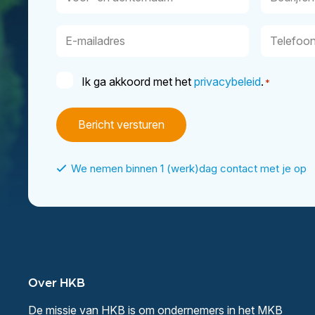
en
achternaam
E-
Telefoon
mailadres
Instemming
Ik ga akkoord met het
privacybeleid
.
*
*
We nemen binnen 1 (werk)dag contact met je op
Over HKB
De missie van HKB is om ondernemers in het MKB