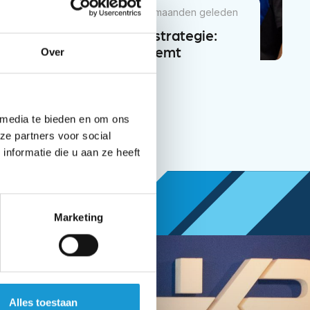
NIEUWS
3 maanden geleden
Ondernemen zonder strategie:
waarom het je groei remt
Over
 media te bieden en om ons
ze partners voor social
nformatie die u aan ze heeft
Marketing
Alles toestaan