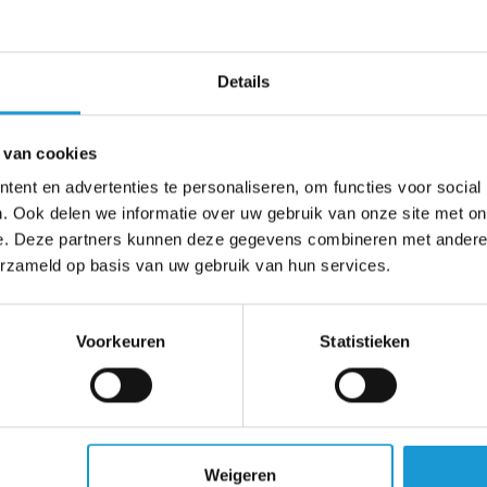
NIEUWS
3 maanden geleden
Vergunningen vertragen je groei?
Zo houd je tóch grip op je ambitie
Details
 van cookies
1
2
3
4
…
17
ent en advertenties te personaliseren, om functies voor social
. Ook delen we informatie over uw gebruik van onze site met on
e. Deze partners kunnen deze gegevens combineren met andere i
erzameld op basis van uw gebruik van hun services.
Voorkeuren
Statistieken
Weigeren