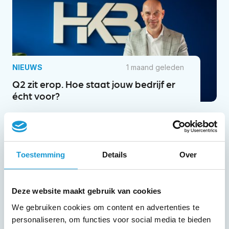
NIEUWS
1 maand geleden
Q2 zit erop. Hoe staat jouw bedrijf er
écht voor?
Toestemming
Details
Over
NIEUWS
2 maanden geleden
Deze website maakt gebruik van cookies
Weet jij waar je geld écht naartoe
We gebruiken cookies om content en advertenties te
gaat?
personaliseren, om functies voor social media te bieden