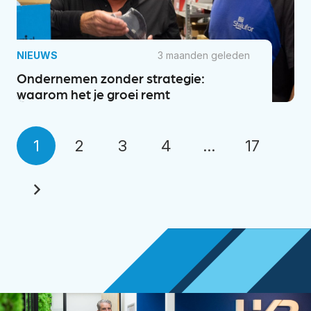
NIEUWS
3 maanden geleden
Ondernemen zonder strategie:
waarom het je groei remt
1
2
3
4
…
17