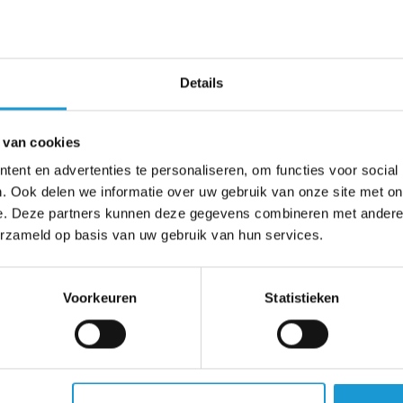
op het lijf geschreven?
Details
en uitdaging staat, zie je
eentje. Daarnaast is het is
 van cookies
samen aan de slag te gaan.
ent en advertenties te personaliseren, om functies voor social
s één van de vele redenen
. Ook delen we informatie over uw gebruik van onze site met on
e. Deze partners kunnen deze gegevens combineren met andere i
s. Daarnaast leer ik ook
erzameld op basis van uw gebruik van hun services.
k ben blij dat ik samen mag
s die je graag willen
dragen.
Voorkeuren
Statistieken
d?
rtner en twee katten. Wat