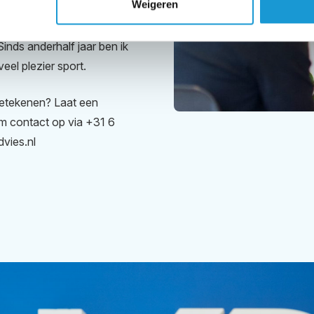
Weigeren
met verschillende creatieve
 sieraden, het editen van
inds anderhalf jaar ben ik
eel plezier sport.
 betekenen? Laat een
em contact op via +31 6
vies.nl