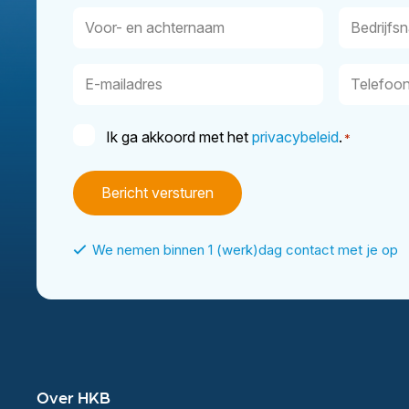
Voor-
Bedrijfsn
en
achternaam
E-
Telefoon
mailadres
Instemming
Ik ga akkoord met het
privacybeleid
.
*
*
We nemen binnen 1 (werk)dag contact met je op
Over HKB