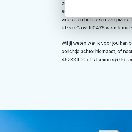
betreft hobby’s, hou ik me bezig 
activiteiten, zoals het maken van
video’s en het spelen van piano. S
lid van Crossfit0475 waar ik met v
Wil jij weten wat ik voor jou kan
berichtje achter hiernaast, of ne
46283400 of s.tummers@hkb-ad