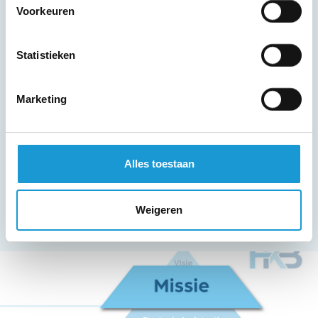
Voorkeuren
Een goede missie hoeft niet per sé op
papier te worden gezet. Het idee en het
Statistieken
bij de buitenwereld gecreëerde beeld
zijn echt het belangrijkst. Wel moet het
Marketing
gedeeld worden door iedereen binnen
het bedrijf.
Alles toestaan
Vorige stap:
Hoe zie jij jezelf in de
wereld van morgen?
Weigeren