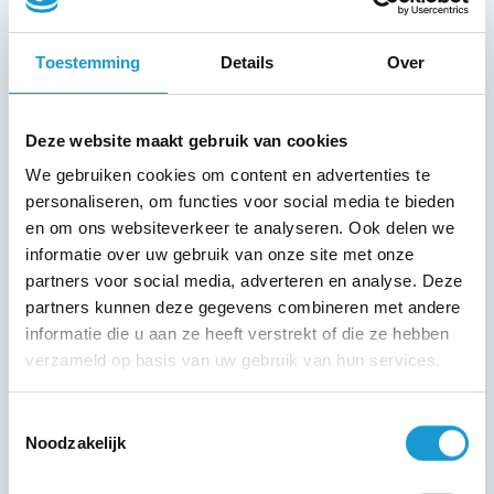
goed is, een gedeelde missie: niet alleen
jij, maar al jouw mensen moeten zich
Toestemming
Details
Over
aangesproken voelen door deze missie.
Bepaal dan ook samen met hen of jouw
Deze website maakt gebruik van cookies
missie wel past bij de onderneming.
We gebruiken cookies om content en advertenties te
Sommige bedrijven denken dat het gaat
personaliseren, om functies voor social media te bieden
om de goede woorden op papier te
en om ons websiteverkeer te analyseren. Ook delen we
zetten, zodat de tekst in jaarverslagen,
informatie over uw gebruik van onze site met onze
partners voor social media, adverteren en analyse. Deze
op websites en andere
partners kunnen deze gegevens combineren met andere
communicatieuitingen het bedrijf een
informatie die u aan ze heeft verstrekt of die ze hebben
modern imago bezorgt. Dat is niet zo.
verzameld op basis van uw gebruik van hun services.
Een missie kan ook wijzigen over tijd.
Toestemmingsselectie
Zorg ervoor dat je minimaal iedere 5 jaar
Noodzakelijk
jouw missie (en visie!) actualiseert en
toetst aan jouw huidige bedrijf.