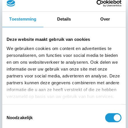
Nu is hét moment om door te pakken
De zomer is vaak een periode van reflectie. Het
Toestemming
Details
Over
maakt duidelijk wat goed gaat, maar ook waar
het knelt. Dat inzicht is waardevol, maar alleen
als je er nu iets mee doet.
Deze website maakt gebruik van cookies
Wij helpen ondernemers om die stap
We gebruiken cookies om content en advertenties te
daadwerkelijk te zetten. Samen bouwen we aan
personaliseren, om functies voor social media te bieden
en om ons websiteverkeer te analyseren. Ook delen we
meer structuur en duidelijkheid, zodat je bedrijf
informatie over uw gebruik van onze site met onze
beter draait en minder afhankelijk is van jou als
partners voor social media, adverteren en analyse. Deze
persoon. Het resultaat? Meer succes, meer
partners kunnen deze gegevens combineren met andere
plezier en rust.
informatie die u aan ze heeft verstrekt of die ze hebben
verzameld op basis van uw gebruik van hun services.
Laat dit hét moment zijn
Als je voelt dat het roer om moet, schuif het dan
Toestemmingsselectie
Noodzakelijk
niet langer voor je uit. Iedere maand dat je
doorgaat op dezelfde manier, houd je jezelf en je