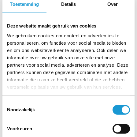
Toestemming
Details
Over
een definitief “ja” of “nee”. De prospect geeft
duidelijk aan dat hij of zij de gesprekken wil
beëindigen. Dat moet je dan ook respecteren.
Deze website maakt gebruik van cookies
We gebruiken cookies om content en advertenties te
Maar onthoud:
personaliseren, om functies voor social media te bieden
en om ons websiteverkeer te analyseren. Ook delen we
o 2% van de verkoop komt tot stand bij het
informatie over uw gebruik van onze site met onze
eerste contact
partners voor social media, adverteren en analyse. Deze
o 3% van de verkoop bij het tweede contact
partners kunnen deze gegevens combineren met andere
informatie die u aan ze heeft verstrekt of die ze hebben
o 5% van de verkoop bij het derde contact
verzameld op basis van uw gebruik van hun services.
o 10% van de verkoop bij het vierde contact
o 80% van de verkoop vindt plaats bij het
Toestemmingsselectie
Noodzakelijk
vijfde tot en met het twaalfde contact
Voorkeuren