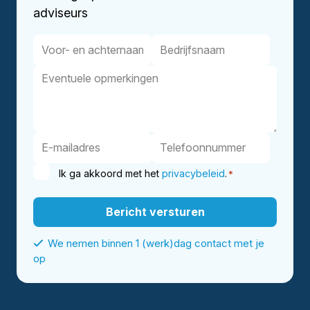
adviseurs
Ik ga akkoord met het
privacybeleid
.
*
We nemen binnen 1 (werk)dag contact met je
op