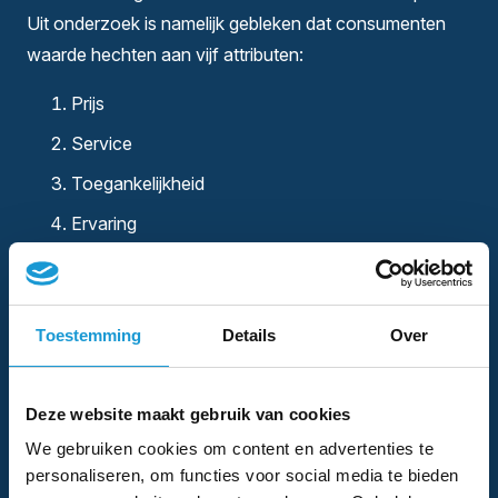
Uit onderzoek is namelijk gebleken dat consumenten
waarde hechten aan vijf attributen:
Prijs
Service
Toegankelijkheid
Ervaring
Product
Succesvolle merken zijn in het algemeen op één van
Toestemming
Details
Over
deze behoeften onverslaanbaar en op één behoefte
onderscheidend, waardoor zij bij de top behoren. Voor
wat betreft de andere drie behoeften zijn zij vaak
Deze website maakt gebruik van cookies
vergelijkbaar met andere formules in het speelveld.
We gebruiken cookies om content en advertenties te
personaliseren, om functies voor social media te bieden
Formules die op alle fronten het beste willen zijn,