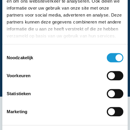
en om ons websiteverkeer te analyseren. Ook delen we
hebben minder kans op succes, door gebrek aan focus.
informatie over uw gebruik van onze site met onze
partners voor social media, adverteren en analyse. Deze
partners kunnen deze gegevens combineren met andere
informatie die u aan ze heeft verstrekt of die ze hebben
verzameld op basis van uw gebruik van hun services.
Toestemmingsselectie
Noodzakelijk
Voorkeuren
Statistieken
Marketing