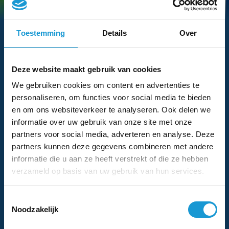
Hebben we je interesse
gewekt?
Toestemming
Details
Over
Vraag dan nu eenvoudig een adviesgesprek aan
met een van onze adviseurs
Deze website maakt gebruik van cookies
Voor-
Bedrijfsnaam
We gebruiken cookies om content en advertenties te
personaliseren, om functies voor social media te bieden
en
Eventuele
en om ons websiteverkeer te analyseren. Ook delen we
achternaam
opmerkingen
informatie over uw gebruik van onze site met onze
partners voor social media, adverteren en analyse. Deze
partners kunnen deze gegevens combineren met andere
E-
Telefoonnummer
informatie die u aan ze heeft verstrekt of die ze hebben
mailadres
verzameld op basis van uw gebruik van hun services.
Instemming
Ik ga akkoord met het
privacybeleid
.
*
*
Toestemmingsselectie
Noodzakelijk