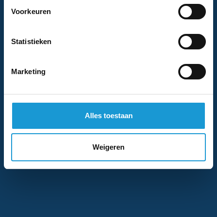
We nemen binnen 1 (werk)dag contact met je
Voorkeuren
op
Statistieken
Marketing
Stuur ons een mail
info@hkb-advies.nl
Alles toestaan
Bel ons direct
Weigeren
+31 40 402 1112