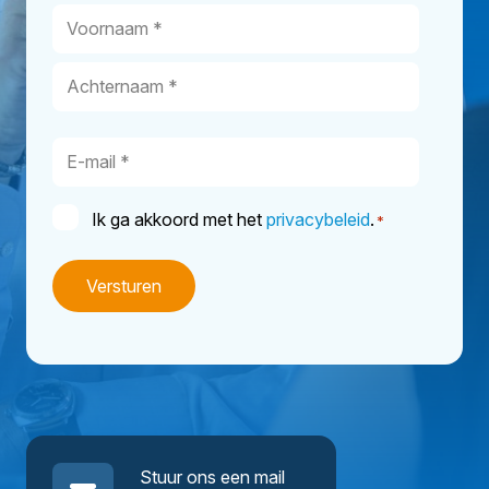
Naam
*
Voornaam
Achternaam
E-
mailadres
*
Consent
Ik ga akkoord met het
privacybeleid
.
*
*
Stuur ons een mail